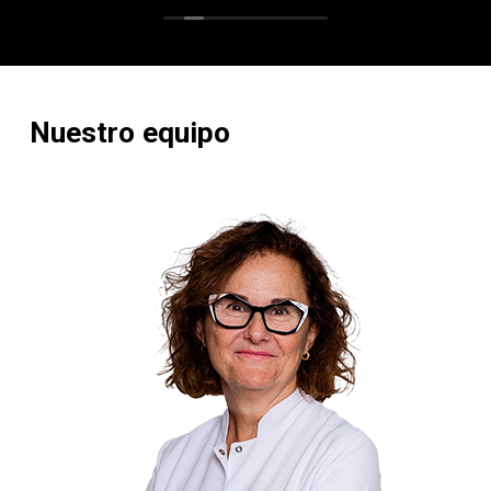
JA
 A
DE
UY
Nuestro
equipo